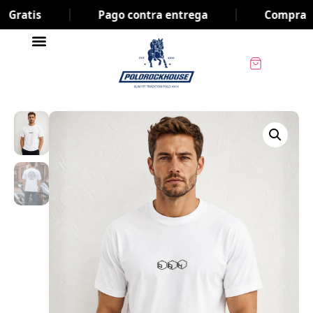
ratis
Pago contra entrega
Compra ya y